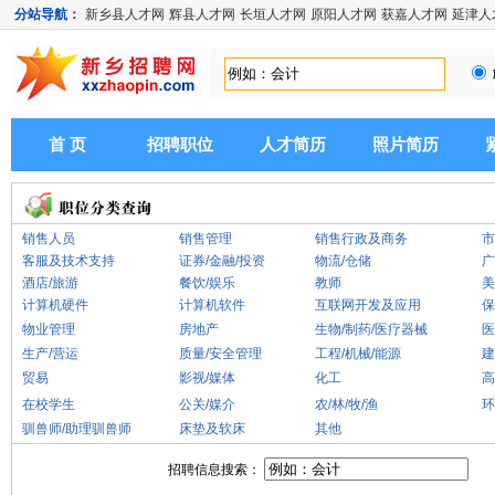
分站导航：
新乡县人才网
辉县人才网
长垣人才网
原阳人才网
获嘉人才网
延津人
首 页
招聘职位
人才简历
照片简历
销售人员
销售管理
销售行政及商务
市
客服及技术支持
证券/金融/投资
物流/仓储
广
酒店/旅游
餐饮/娱乐
教师
美
计算机硬件
计算机软件
互联网开发及应用
保
物业管理
房地产
生物/制药/医疗器械
医
生产/营运
质量/安全管理
工程/机械/能源
建
贸易
影视/媒体
化工
高
在校学生
公关/媒介
农/林/牧/渔
环
驯兽师/助理驯兽师
床垫及软床
其他
招聘信息搜索：