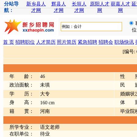
分站导
新乡县人
辉县人
长垣人
原阳人才
获嘉人才
延
航：
才网
才网
才网
网
网
位
首 页
招聘职位
人才简历
照片简历
紧急招聘
招聘会
职场快讯
[编号:
年 龄：
46
性 
政治面貌：
未填
民 
学 历：
大专
婚姻状
身 高：
体 
160 cm
籍 贯：
河南
毕业院
所学专业：
语文老师
在职单位：
待业