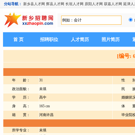
分站导航：
新乡县人才网
辉县人才网
长垣人才网
原阳人才网
获嘉人才网
延津人
首 页
招聘职位
人才简历
照片简历
[编号: 
年 龄：
31
性 别
政治面貌：
未填
民 族
学 历：
高中
婚姻状
身 高：
165 cm
体 重
籍 贯：
河南许昌
毕业院
所学专业：
未填