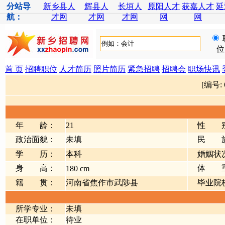
分站导
新乡县人
辉县人
长垣人
原阳人才
获嘉人才
延
航：
才网
才网
才网
网
网
位
首 页
招聘职位
人才简历
照片简历
紧急招聘
招聘会
职场快讯
[编号:
年 龄：
21
性 
政治面貌：
未填
民 
学 历：
本科
婚姻状
身 高：
体 
180 cm
籍 贯：
河南省焦作市武陟县
毕业院
所学专业：
未填
在职单位：
待业